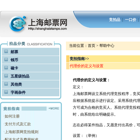
竞拍品
|
一口价
当前位置：
首页
>
帮助中心
邮票
竞拍指南>>
钱币
代理价的定义与设置
磁卡
五星级拍品
代理价的定义与设置：
其他类
定义：
字画杂件
上海邮票网设立系统代理竞投程序，竞
应根据系统提示进行设定。采用系统代理
方可成为合格的竞买人。系统代理竞投
时，由系统给出明确提示。
·
如何注册
·
支付方式及汇款
志在必得某件拍品，又愿意付出高价，
·
上海邮票网竞拍规则
设置：（举例）
·
配送方式及费用标准