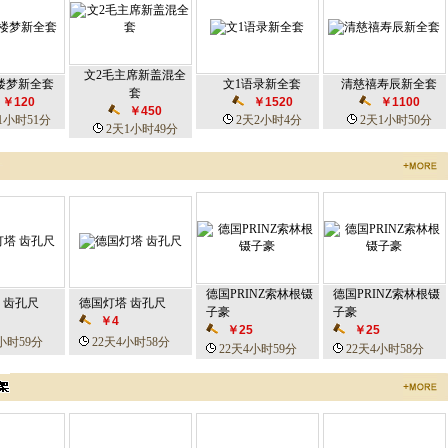
文2毛主席新盖混全
红楼梦新全套
文1语录新全套
清慈禧寿辰新全套
套
￥120
￥1520
￥1100
￥450
1小时51分
2天2小时4分
2天1小时50分
2天1小时49分
德国PRINZ索林根镊
德国PRINZ索林根镊
 齿孔尺
德国灯塔 齿孔尺
子豪
子豪
￥4
￥25
￥25
小时59分
22天4小时58分
22天4小时59分
22天4小时58分