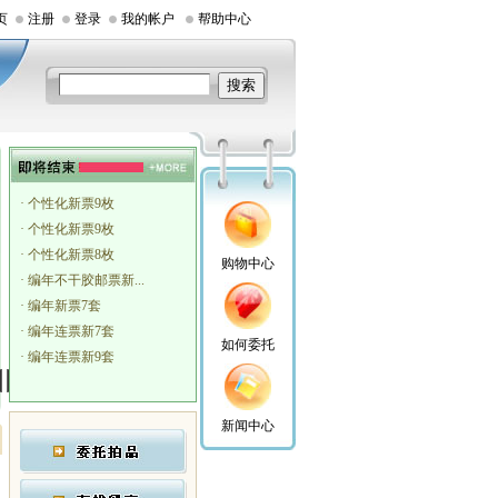
页
注册
登录
我的帐户
帮助中心
·
个性化新票9枚
·
个性化新票9枚
·
个性化新票8枚
购物中心
·
编年不干胶邮票新...
·
编年新票7套
·
编年连票新7套
如何委托
·
编年连票新9套
新闻中心