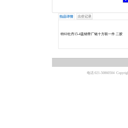
出价记录
拍品详情
特61牡丹15-4盖销带厂铭十方联一件 二胶
电话:021-50860504
Copyr