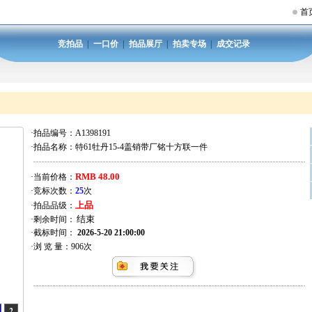
首
竞拍品
|
一口价
|
拍品展厅
|
拍卖专场
|
成交记录
·拍品编号：
A1398191
·拍品名称：
特61牡丹15-4盖销带厂铭十方联一件
RMB 48.00
·当前价格：
·竞标次数：
25
次
上品
·拍品品级：
·剩余时间：
·截标时间：
2026-5-20 21:00:00
·浏 览 量：
906
次
2