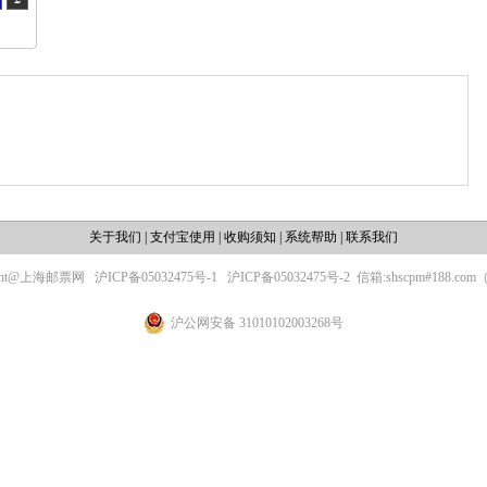
关于我们
|
支付宝使用
|
收购须知
|
系统帮助
|
联系我们
ight@上海邮票网
沪ICP备05032475号-1
沪ICP备05032475号-2
信箱:shscpm#188.c
沪公网安备 31010102003268号