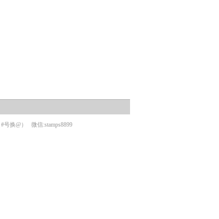
om（#号换@）
微信:stamps8899