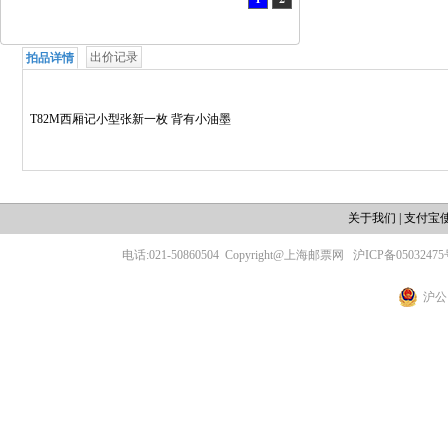
出价记录
拍品详情
T82M西厢记小型张新一枚 背有小油墨
关于我们
|
支付宝
电话:021-50860504
Copyright@上海邮票网
沪ICP备05032475
沪公网