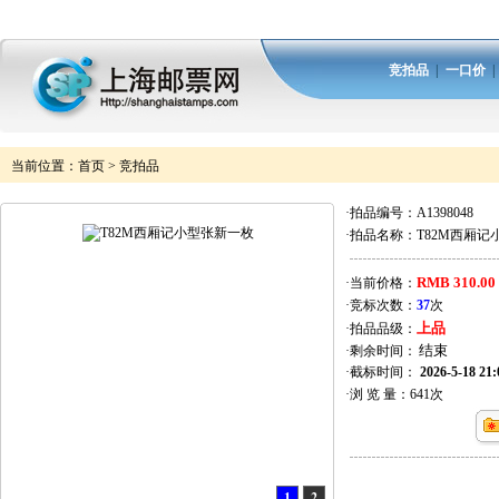
竞拍品
|
一口价
当前位置：
首页
>
竞拍品
·拍品编号：
A1398048
·拍品名称：
T82M西厢
RMB 310.00
·当前价格：
·竞标次数：
37
次
上品
·拍品品级：
·剩余时间：
·截标时间：
2026-5-18 21:
·浏 览 量：
641
次
1
2