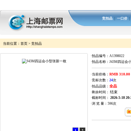
竞拍品
|
一口价
当前位置：
首页
>
竞拍品
·拍品编号：
A1398022
·拍品名称：
J43M四运会
RMB 310.00
·当前价格：
·竞标次数：
24
次
全品
·拍品品级：
·剩余时间：
·截标时间：
2026-5-18 20:
·浏 览 量：
596
次
1
2